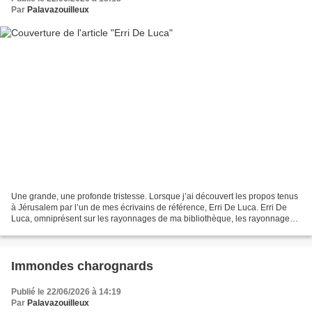
Par
Palavazouilleux
Une grande, une profonde tristesse. Lorsque j’ai découvert les propos tenus
à Jérusalem par l’un de mes écrivains de référence, Erri De Luca. Erri De
Luca, omniprésent sur les rayonnages de ma bibliothèque, les rayonnages
les plus proches du lit où je...
Immondes charognards
Publié le 22/06/2026 à 14:19
Par
Palavazouilleux