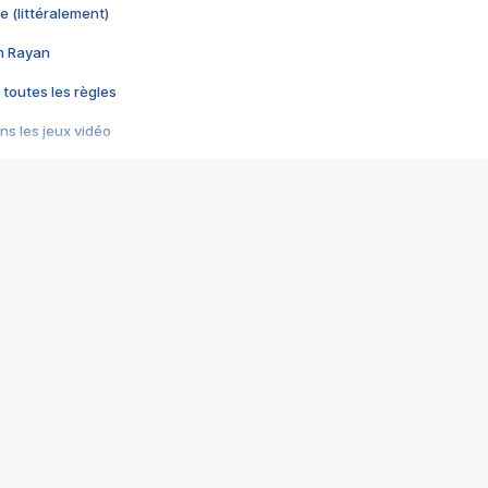
e (littéralement)
im Rayan
 toutes les règles
s les jeux vidéo
us choquant de Rockstar ? - Le scandale BULLY
e plus moche de Steam
du RÊVE tourne au CAUCHEMAR
pendant 8 heures
it… à tort
umiliés par un jeu vidéo
ire - Final Fantasy 8
ti un empire - Age of Empires
story DOFUS