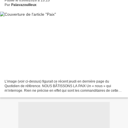
Publié le 05/06/2026 à 15:15
Par
Palavazouilleux
L’image (voir ci-dessus) figurait ce récent jeudi en dernière page du
Quotidien de référence. NOUS BÂTISSONS LA PAIX Un « nous » qui
m’interroge. Rien ne précise en effet qui sont les commanditaires de cette
opération. Laquelle opération m’interpelle....