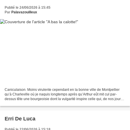
Publié le 24/06/2026 à 15:45
Par
Palavazouilleux
Caniculaison. Moins virulente cependant en la bonne ville de Montpellier
qu’à Charleville où je naquis longtemps après qu’Arthur eût mit cul par-
dessus tête une bourgeoisie dont la vulgarité inspire celle qui, de nos jours,
prétend toujours incarner le...
Erri De Luca
Publié le 22/06/2026 à 15:18