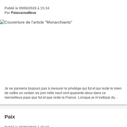
Publié le 09/06/2026 à 15:34
Par
Palavazouilleux
Je ne parviens toujours pas à mesurer le privilège qui fut et qui reste le mien
de naître un certain six juin mille neuf cent quarante-deux dans ce
merveilleux pays que fut et que reste la France. Lorsque je m’extirpai du
vente maternel, deux ans pile...
Paix