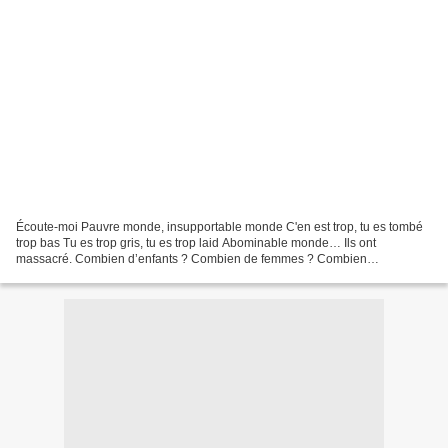
Écoute-moi Pauvre monde, insupportable monde C'en est trop, tu es tombé
trop bas Tu es trop gris, tu es trop laid Abominable monde… Ils ont
massacré. Combien d’enfants ? Combien de femmes ? Combien
d’innocents ? Les Immondes. Et leurs Collatéraux. Les...