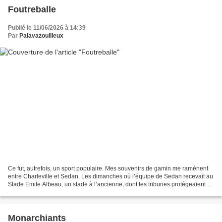
Foutreballe
Publié le 11/06/2026 à 14:39
Par
Palavazouilleux
Ce fut, autrefois, un sport populaire. Mes souvenirs de gamin me ramènent
entre Charleville et Sedan. Les dimanches où l’équipe de Sedan recevait au
Stade Emile Albeau, un stade à l’ancienne, dont les tribunes protégeaient si
peu et si mal les spectateurs...
Monarchiants