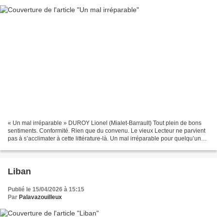
« Un mal irréparable » DUROY Lionel (Mialet-Barrault) Tout plein de bons
sentiments. Conformité. Rien que du convenu. Le vieux Lecteur ne parvient
pas à s’acclimater à cette littérature-là. Un mal irréparable pour quelqu’un
qui s’apprête à franchir la...
Liban
Publié le 15/04/2026 à 15:15
Par
Palavazouilleux