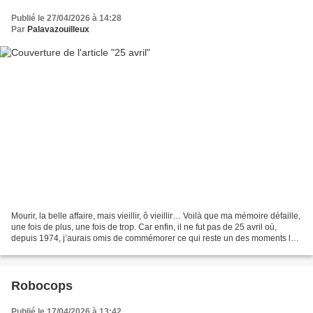
Publié le 27/04/2026 à 14:28
Par
Palavazouilleux
Mourir, la belle affaire, mais vieillir, ô vieillir… Voilà que ma mémoire défaille,
une fois de plus, une fois de trop. Car enfin, il ne fut pas de 25 avril où,
depuis 1974, j’aurais omis de commémorer ce qui reste un des moments les
plus flamboyants...
Robocops
Publié le 17/04/2026 à 13:42