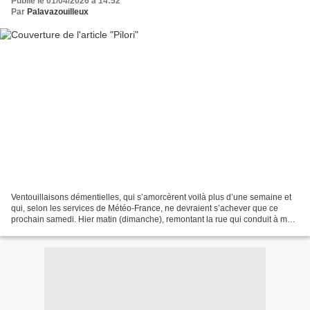
Publié le 01/04/2026 à 14:52
Par
Palavazouilleux
Ventouillaisons démentielles, qui s’amorcèrent voilà plus d’une semaine et
qui, selon les services de Météo-France, ne devraient s’achever que ce
prochain samedi. Hier matin (dimanche), remontant la rue qui conduit à mon
nouveau domicile, je fus quasiment...