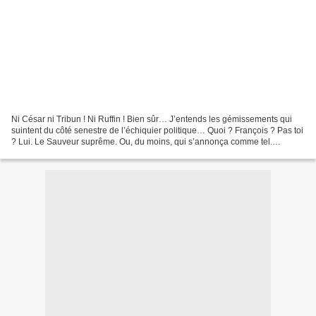
Ni César ni Tribun ! Ni Ruffin ! Bien sûr… J’entends les gémissements qui
suintent du côté senestre de l’échiquier politique… Quoi ? François ? Pas toi
? Lui. Le Sauveur suprême. Ou, du moins, qui s’annonça comme tel.
Fortuitement. Matoisement. François....