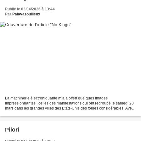
Publié le 03/04/2026 à 13:44
Par
Palavazouilleux
La machinerie électroniquante m’a a offert quelques images
impressionnantes : celles des manifestations qui ont regroupé le samedi 28
mars dans les grandes villes des Etats-Unis des foules considérables. Avec
un mot d’ordre commun : No Kings. Des foules...
Pilori