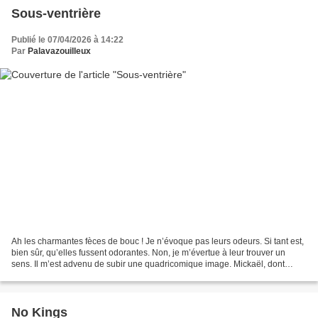
Sous-ventrière
Publié le 07/04/2026 à 14:22
Par
Palavazouilleux
Ah les charmantes fèces de bouc ! Je n’évoque pas leurs odeurs. Si tant est,
bien sûr, qu’elles fussent odorantes. Non, je m’évertue à leur trouver un
sens. Il m’est advenu de subir une quadricomique image. Mickaël, dont
c’était le grand retour, plein...
No Kings