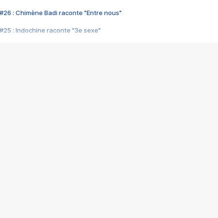
#26 : Chimène Badi raconte "Entre nous"
#25 : Indochine raconte "3e sexe"
#24 : Zaho raconte "C'est chelou"
#23 : Patrick Bruel raconte "Au café des délices"
#22 : Kyo raconte "Le chemin"
#21 : Nolwenn Leroy raconte "Cassé"
#20 : Patrick Hernandez raconte "Born to be alive"
#19 : Lorie raconte "Près de moi"
#18 : Michael Jones raconte "A nos actes manqués" (avec Jean-Jacque
#17 : Khaled raconte "Aïcha"
#16 : Corneille raconte "Parce qu'on vient de loin"
#15 : Indochine raconte "L'aventurier"