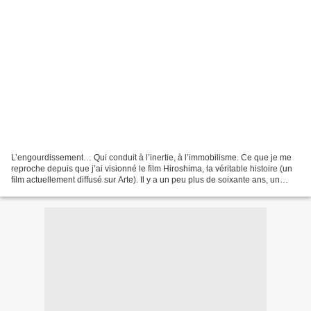
L’engourdissement… Qui conduit à l’inertie, à l’immobilisme. Ce que je me
reproche depuis que j’ai visionné le film Hiroshima, la véritable histoire (un
film actuellement diffusé sur Arte). Il y a un peu plus de soixante ans, un
jeune homme s’engageait...