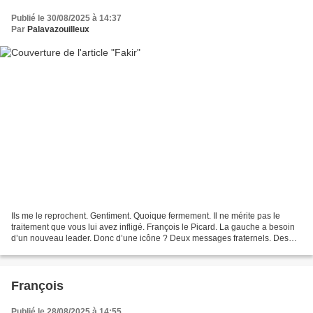
Publié le 30/08/2025 à 14:37
Par
Palavazouilleux
Ils me le reprochent. Gentiment. Quoique fermement. Il ne mérite pas le
traitement que vous lui avez infligé. François le Picard. La gauche a besoin
d’un nouveau leader. Donc d’une icône ? Deux messages fraternels. Des
messages qui ont réveillé en moi...
François
Publié le 28/08/2025 à 14:55