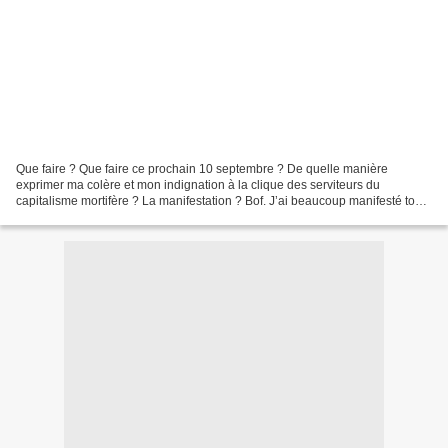
Que faire ? Que faire ce prochain 10 septembre ? De quelle manière
exprimer ma colère et mon indignation à la clique des serviteurs du
capitalisme mortifère ? La manifestation ? Bof. J’ai beaucoup manifesté tout
au long de mon existence. J’ai si souvent...