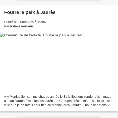
Foutre la paix à Jaurès
Publié le 01/08/2025 à 15:06
Par
Palavazouilleux
« À Montpellier, comme chaque année le 31 juillet nous rendons hommage
à Jean Jaurès. Tradition instaurée par Georges Frêche maire socialiste de la
ville que je ne ratais pour rien au monde, qu’aujourd’hui nous honorons. Au
force du dénigrement, du repli...