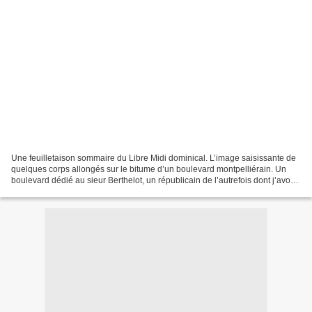
Une feuilletaison sommaire du Libre Midi dominical. L’image saisissante de
quelques corps allongés sur le bitume d’un boulevard montpelliérain. Un
boulevard dédié au sieur Berthelot, un républicain de l’autrefois dont j’avoue
ne rien connaître. Des corps,...