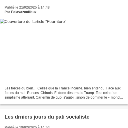
Publié le 21/02/2025 à 14:48
Par
Palavazouilleux
Les forces du bien… Celles que la France incarne, bien entendu. Face aux
forces du mal. Russes. Chinois. Et donc désormais Trump. Tout cela d’un
simplisme atterrant. Car enfin de quoi s’agit-il, sinon de dominer le « monde
» et d’en exploiter le peu des...
Les drniers jours du pati socialiste
Publié le 19/02/2025 à 14:54