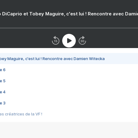
 DiCaprio et Tobey Maguire, c'est lui ! Rencontre avec Dam
bey Maguire, c'est lui ! Rencontre avec Damien Witecka
e 6
e 5
e 4
e 3
s créatrices de la VF !
e 2
e 1