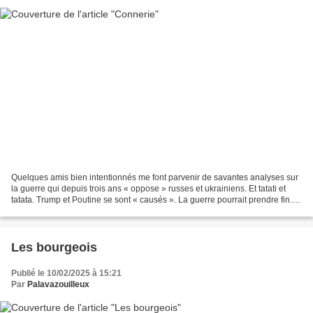
Quelques amis bien intentionnés me font parvenir de savantes analyses sur
la guerre qui depuis trois ans « oppose » russes et ukrainiens. Et tatati et
tatata. Trump et Poutine se sont « causés ». La guerre pourrait prendre fin.
Bientôt. Très bientôt même....
Les bourgeois
Publié le 10/02/2025 à 15:21
Par
Palavazouilleux