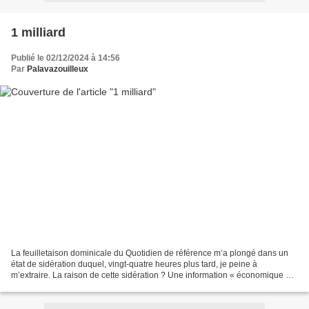
1 milliard
Publié le 02/12/2024 à 14:56
Par
Palavazouilleux
La feuilletaison dominicale du Quotidien de référence m’a plongé dans un
état de sidération duquel, vingt-quatre heures plus tard, je peine à
m’extraire. La raison de cette sidération ? Une information « économique ».
La tribu Mulliez, les patrons non...