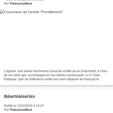
Par
Palavazouilleux
L’agonie. Une vieille machinerie à bout de souffle qu’un Enarchiant, à l’insu
de son plein gré, accompagne en ses ultimes soubresauts. La 5° Raie
Publique. Que Sa Suffisance confie aux soins diligents de François le
Béarniais. (François le Béarniais qui...
Béarniaiseries
Publié le 13/12/2024 à 14:47
Par
Palavazouilleux