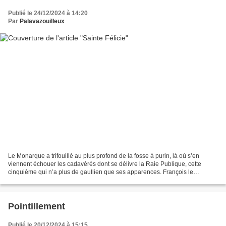
Publié le 24/12/2024 à 14:20
Par
Palavazouilleux
Le Monarque a trifouillé au plus profond de la fosse à purin, là où s’en
viennent échouer les cadavérés dont se délivre la Raie Publique, cette
cinquième qui n’a plus de gaullien que ses apparences. François le
Béarniais s’est donc entouré, avec l’aval...
Pointillement
Publié le 20/12/2024 à 15:15