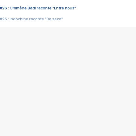
#26 : Chimène Badi raconte "Entre nous"
#25 : Indochine raconte "3e sexe"
#24 : Zaho raconte "C'est chelou"
#23 : Patrick Bruel raconte "Au café des délices"
#22 : Kyo raconte "Le chemin"
#21 : Nolwenn Leroy raconte "Cassé"
#20 : Patrick Hernandez raconte "Born to be alive"
#19 : Lorie raconte "Près de moi"
#18 : Michael Jones raconte "A nos actes manqués" (avec Jean-Jacque
#17 : Khaled raconte "Aïcha"
#16 : Corneille raconte "Parce qu'on vient de loin"
#15 : Indochine raconte "L'aventurier"