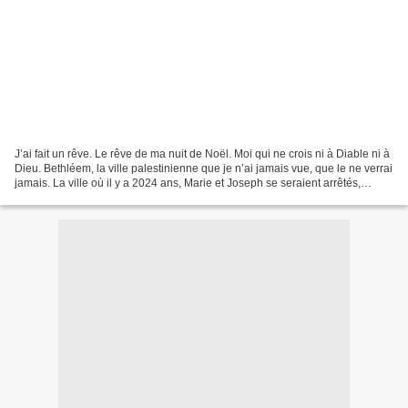
J’ai fait un rêve. Le rêve de ma nuit de Noël. Moi qui ne crois ni à Diable ni à
Dieu. Bethléem, la ville palestinienne que je n’ai jamais vue, que le ne verrai
jamais. La ville où il y a 2024 ans, Marie et Joseph se seraient arrêtés,
contraints par l’imminence...