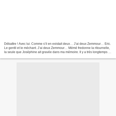
Débattre ! Avec lui. Comme s’il en existait deux… J’ai deux Zemmour… Eric.
Le gentil et le méchant. J’ai deux Zemmour… Mémé fredonne la ritournelle,
la seule que Joséphine ait gravée dans ma mémoire. Il y a très longtemps de
cela. J’ai deux Zemmour… Dov...