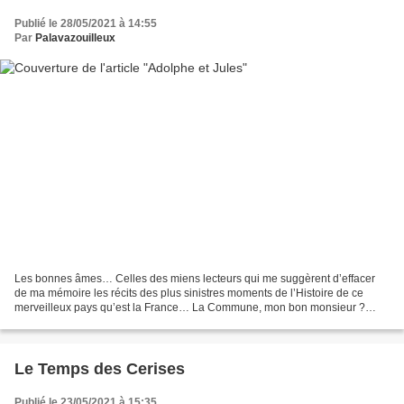
Publié le 28/05/2021 à 14:55
Par
Palavazouilleux
Les bonnes âmes… Celles des miens lecteurs qui me suggèrent d’effacer
de ma mémoire les récits des plus sinistres moments de l’Histoire de ce
merveilleux pays qu’est la France… La Commune, mon bon monsieur ?
Mais vous n’y pensez pas ! 150 ans ? Soit donc...
Le Temps des Cerises
Publié le 23/05/2021 à 15:35