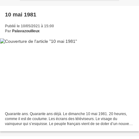
10 mai 1981
Publié le 10/05/2021 à 15:00
Par
Palavazouilleux
Quarante ans. Quarante ans déjà. Le dimanche 10 mai 1981. 20 heures,
comme il est de coutume. Les écrans des téléviseurs. Le visage du
vainqueur qui s’esquisse. Le peuple français vient de se doter d’un nouveau
monarque : Tonton. Quoique prétendent aujourd’hui...