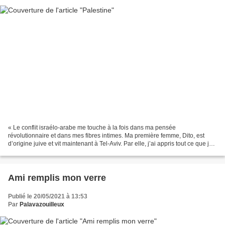
« Le conflit israélo-arabe me touche à la fois dans ma pensée
révolutionnaire et dans mes fibres intimes. Ma première femme, Dito, est
d’origine juive et vit maintenant à Tel-Aviv. Par elle, j’ai appris tout ce que je
sais des Juifs, leur passé, leurs...
Ami remplis mon verre
Publié le 20/05/2021 à 13:53
Par
Palavazouilleux