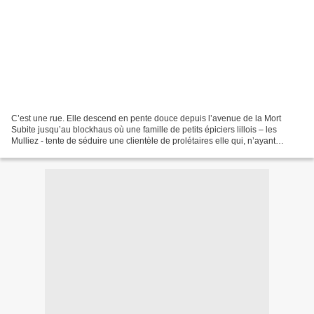
C’est une rue. Elle descend en pente douce depuis l’avenue de la Mort
Subite jusqu’au blockhaus où une famille de petits épiciers lillois – les
Mulliez - tente de séduire une clientèle de prolétaires elle qui, n’ayant
d’autre opportunité, s’est enclose...