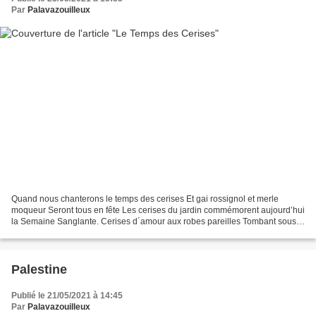
Par
Palavazouilleux
Quand nous chanterons le temps des cerises Et gai rossignol et merle
moqueur Seront tous en fête Les cerises du jardin commémorent aujourd’hui
la Semaine Sanglante. Cerises d´amour aux robes pareilles Tombant sous
la feuille en gouttes de sang Juliette...
Palestine
Publié le 21/05/2021 à 14:45
Par
Palavazouilleux