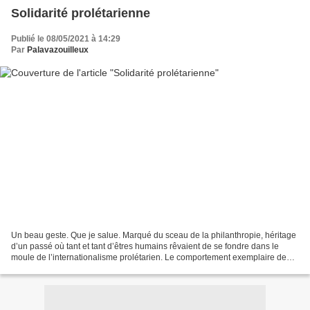
Solidarité prolétarienne
Publié le 08/05/2021 à 14:29
Par
Palavazouilleux
Un beau geste. Que je salue. Marqué du sceau de la philanthropie, héritage
d’un passé où tant et tant d’êtres humains rêvaient de se fondre dans le
moule de l’internationalisme prolétarien. Le comportement exemplaire de
ma mie. Ce mardi 4 mai, elle s’est...