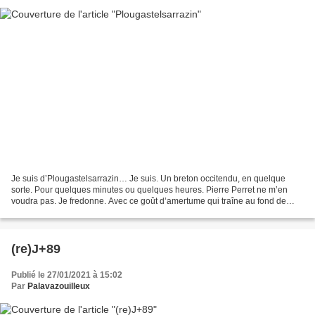
Je suis d’Plougastelsarrazin… Je suis. Un breton occitendu, en quelque
sorte. Pour quelques minutes ou quelques heures. Pierre Perret ne m’en
voudra pas. Je fredonne. Avec ce goût d’amertume qui traîne au fond de
mon gosier et qui depuis ce matin ne me...
(re)J+89
Publié le 27/01/2021 à 15:02
Par
Palavazouilleux