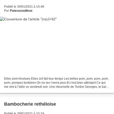
Publié le 30/01/2021 à 15:46
Par
Palavazouilleux
Elles sont révolues Elles ont fait leur temps Les belles pom, pom, pom, pom,
pom, pompes funèbres On ne les r'verra plus Et c'est bien attristant Ce qui
me vint à l’idée ce vendredi soir. Une ritournelle de Tonton Georges, le barde
sétois. Après avoir...
Bambocherie rethéloise
Publié le 29/01/2021 à 15:16