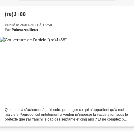
(re)J+88
Publié le 26/01/2021 à 15:50
Par
Palavazouilleux
Qu’ont-ils à s’acharner à prétendre prolonger ce qui n’appartient qu’à moi :
ma vie ? Pourquoi cet entêtement à vouloir m’imposer la vaccination sous le
prétexte que j’ai franchi le cap des septante et cinq ans ? Et ne comptez pas
sur moi S'il faut soulager...