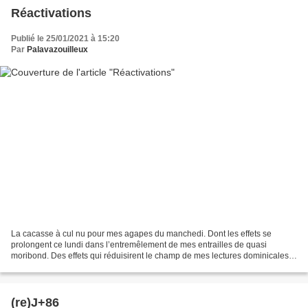
Réactivations
Publié le 25/01/2021 à 15:20
Par
Palavazouilleux
La cacasse à cul nu pour mes agapes du manchedi. Dont les effets se
prolongent ce lundi dans l’entremêlement de mes entrailles de quasi
moribond. Des effets qui réduisirent le champ de mes lectures dominicales à
la seule Bayletterie. Toutefois édifiante...
(re)J+86