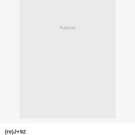
Publicité
(re)J+92