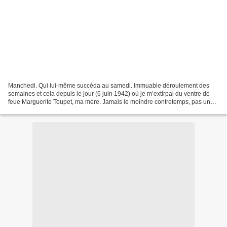
Manchedi. Qui lui-même succéda au samedi. Immuable déroulement des
semaines et cela depuis le jour (6 juin 1942) où je m’extirpai du ventre de
feue Marguerite Toupet, ma mère. Jamais le moindre contretemps, pas une
seule semaine des quatre jeudis. Bientôt...