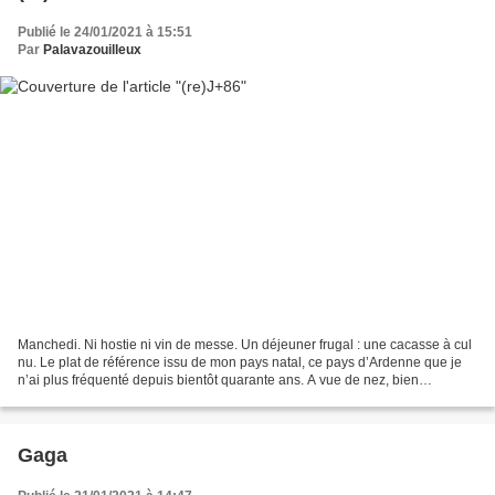
Publié le 24/01/2021 à 15:51
Par
Palavazouilleux
Manchedi. Ni hostie ni vin de messe. Un déjeuner frugal : une cacasse à cul
nu. Le plat de référence issu de mon pays natal, ce pays d’Ardenne que je
n’ai plus fréquenté depuis bientôt quarante ans. A vue de nez, bien
évidemment. Mais survit en moi cette...
Gaga