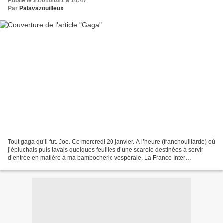
Publié le 21/01/2021 à 14:47
Par
Palavazouilleux
Tout gaga qu’il fut. Joe. Ce mercredi 20 janvier. A l’heure (franchouillarde) où
j’épluchais puis lavais quelques feuilles d’une scarole destinées à servir
d’entrée en matière à ma bambocherie vespérale. La France Inter
retransmettait le discours de Joe....