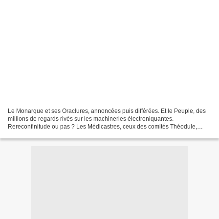
Le Monarque et ses Oraclures, annoncées puis différées. Et le Peuple, des
millions de regards rivés sur les machineries électroniquantes.
Rereconfinitude ou pas ? Les Médicastres, ceux des comités Théodule,
prêchent, non sans véhémence, pour un enfermement,...