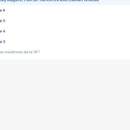
e 6
e 5
e 4
e 3
s créatrices de la VF !
e 2
e 1
e Mektoub My Love arrive enfin ! Rencontre avec Shaïn Boumedine et Sal
i : après Toni en famille
elle réalise le bouleversant Dites lui que je l'aime
ais ! Rencontre autour de Vie privée de Rebecca Zlotowski
 de Marguerite, Grave... Rencontre avec Ella Rumpf