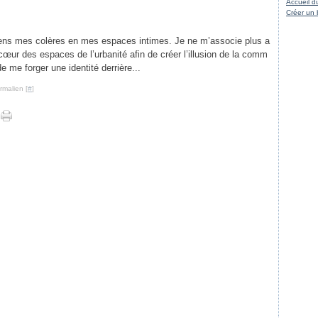
Accueil d
Créer un 
iens mes colères en mes espaces intimes. Je ne m’associe plus a
 cœur des espaces de l’urbanité afin de créer l’illusion de la comm
e me forger une identité derrière...
rmalien [
#
]