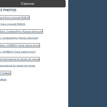
S PHOTOS
il Expo Léopold RABUS
t. Combas/Kijno (Espace Bagouet)
t. COMBAS (Carré Sainte-Anne)
International du dessin de presse
illade