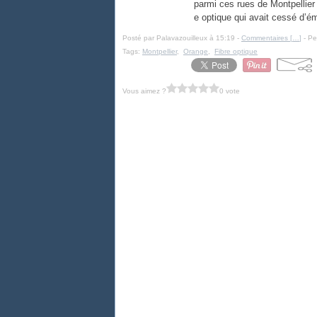
parmi ces rues de Montpellier 
e optique qui avait cessé d’ém
Posté par Palavazouilleux à 15:19 -
Commentaires [
…
]
- Pe
Tags:
Montpellier
,
Orange
,
Fibre optique
Vous aimez ?
0 vote