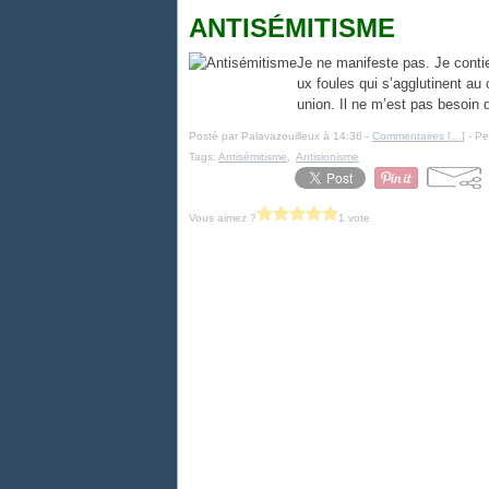
ANTISÉMITISME
Je ne manifeste pas. Je cont
ux foules qui s’agglutinent au
union. Il ne m’est pas besoin d
Posté par Palavazouilleux à 14:36 -
Commentaires [
…
]
- Pe
Tags:
Antisémitisme
,
Antisionisme
Vous aimez ?
1 vote