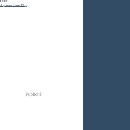
u blog
blog avec CanalBlog
Publicité