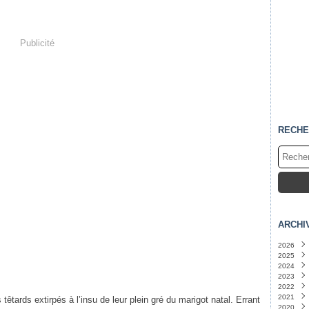
Publicité
RECHE
ARCHI
2026
2025
Juille
2024
Juin
Nove
(
2023
Mai
Octo
Déce
(
2022
Avril
Sept
Nove
Déce
(
2021
Mars
Août
Octo
Nove
Nove
êtards extirpés à l’insu de leur plein gré du marigot natal. Errant
2020
Févri
Juille
Sept
Octo
Octo
Octo