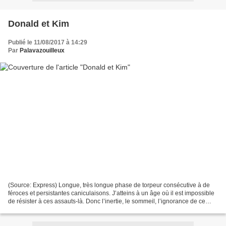
Donald et Kim
Publié le 11/08/2017 à 14:29
Par
Palavazouilleux
(Source: Express) Longue, très longue phase de torpeur consécutive à de
féroces et persistantes caniculaisons. J’atteins à un âge où il est impossible
de résister à ces assauts-là. Donc l’inertie, le sommeil, l’ignorance de ce
qu’il advient de l’humanité,...