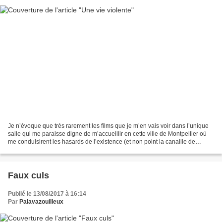
Je n’évoque que très rarement les films que je m’en vais voir dans l’unique
salle qui me paraisse digne de m’accueillir en cette ville de Montpellier où
me conduisirent les hasards de l’existence (et non point la canaille de
Potentat qui s’en est fait...
Faux culs
Publié le 13/08/2017 à 16:14
Par
Palavazouilleux