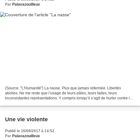
Par
Palavazouilleux
(Source: "L'Humanité") La nasse. Plus que jamais refermée. Libertés
abolies. Ne me reste que l’usage de leurs pâles, leurs fades, leurs
inconsistantes représentations. Y compris lorsqu’il s’agit de hurler contre le
massacre des innocents. Les charognards...
Une vie violente
Publié le 16/08/2017 à 14:52
Par
Palavazouilleux