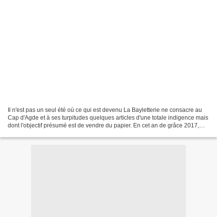
Il n'est pas un seul été où ce qui est devenu La Bayletterie ne consacre au
Cap d'Agde et à ses turpitudes quelques articles d'une totale indigence mais
dont l'objectif présumé est de vendre du papier. En cet an de grâce 2017,
Clémence et Théo ont donc...