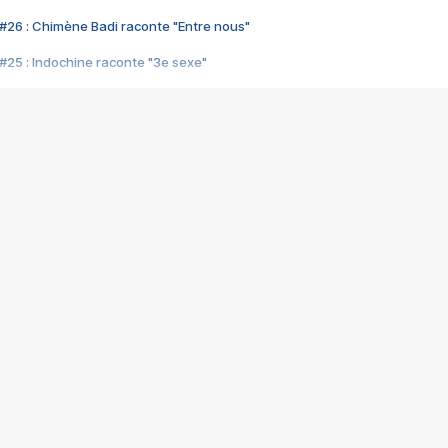
#26 : Chimène Badi raconte "Entre nous"
#25 : Indochine raconte "3e sexe"
#24 : Zaho raconte "C'est chelou"
#23 : Patrick Bruel raconte "Au café des délices"
#22 : Kyo raconte "Le chemin"
#21 : Nolwenn Leroy raconte "Cassé"
#20 : Patrick Hernandez raconte "Born to be alive"
#19 : Lorie raconte "Près de moi"
#18 : Michael Jones raconte "A nos actes manqués" (avec Jean-Jacque
#17 : Khaled raconte "Aïcha"
#16 : Corneille raconte "Parce qu'on vient de loin"
#15 : Indochine raconte "L'aventurier"