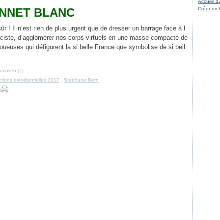
Accueil d
NNET BLANC
Créer un 
ûr ! Il n’est rien de plus urgent que de dresser un barrage face à l
sciste, d’agglomérer nos corps virtuels en une masse compacte de
oueuses qui défigurent la si belle France que symbolise de si bell
rmalien [
#
]
ctions présidentielles 2017
,
Stéphane Bern