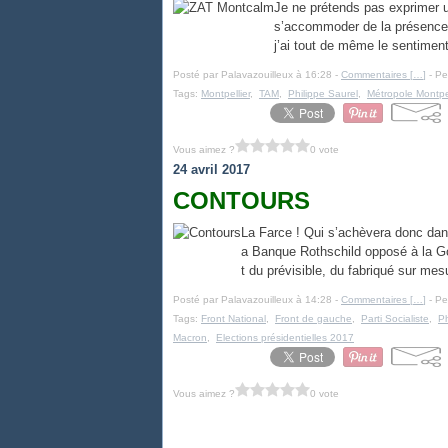
Je ne prétends pas exprimer u
s’accommoder de la présence 
j’ai tout de même le sentimen
Posté par Palavazouilleux à 16:28 -
Commentaires [
…
]
- Pe
Tags:
Montpellier
,
TAM
,
Philippe Saurel
,
Métropole Montpel
Vous aimez ?
0 vote
24 avril 2017
CONTOURS
La Farce ! Qui s’achèvera donc dans
a Banque Rothschild opposé à la Go
t du prévisible, du fabriqué sur mes
Posté par Palavazouilleux à 14:28 -
Commentaires [
…
]
- Pe
Tags:
Front National
,
Front de gauche
,
Parti Socialiste
,
Ph
Macron
,
Elections présidentielles 2017
Vous aimez ?
0 vote