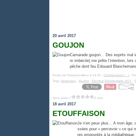
20 avril 2017
GOUJON
Camarade goujon… Des esprits mal inte
m imbécile) me prête l’intention, lor
pêche dont feu Edouard Blanchemanc
Posté par Palavazouilleux à 14:24 -
Commentaires [
…
]
- Pe
Tags:
Abstention
,
Goujon
,
Electtion Présidentielle 2017
,
P
Vous aimez ?
0 vote
18 avril 2017
ETOUFFAISON
Je n’en peux plus… A mon âge, de
ssées pour « percevoir » ce qui r
res empruntés à la médiathèque. 