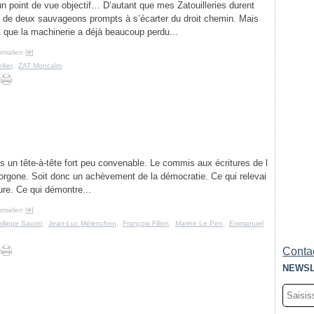
n point de vue objectif… D’autant que mes Zatouilleries durent
de deux sauvageons prompts à s’écarter du droit chemin. Mais
t que la machinerie a déjà beaucoup perdu...
rmalien [
#
]
lier
,
ZAT Moncalm
 un tête-à-tête fort peu convenable. Le commis aux écritures de l
rgone. Soit donc un achèvement de la démocratie. Ce qui relevai
ure. Ce qui démontre...
rmalien [
#
]
ilippe Saurel
,
Jean-Luc Mélenchon
,
François Fillon
,
Marine Le Pen
,
Emmanuel
Contac
NEWSL