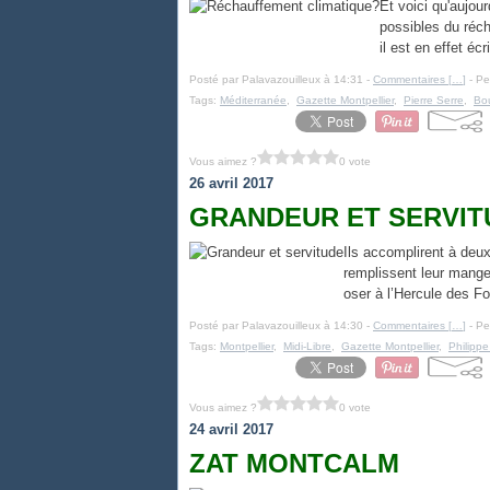
Et voici qu'aujou
possibles du réch
il est en effet é
Posté par Palavazouilleux à 14:31 -
Commentaires [
…
]
- Pe
Tags:
Méditerranée
,
Gazette Montpellier
,
Pierre Serre
,
Bo
Vous aimez ?
0 vote
26 avril 2017
GRANDEUR ET SERVIT
Ils accomplirent à deux
remplissent leur mange
oser à l’Hercule des Fo
Posté par Palavazouilleux à 14:30 -
Commentaires [
…
]
- Pe
Tags:
Montpellier
,
Midi-Libre
,
Gazette Montpellier
,
Philippe
Vous aimez ?
0 vote
24 avril 2017
ZAT MONTCALM