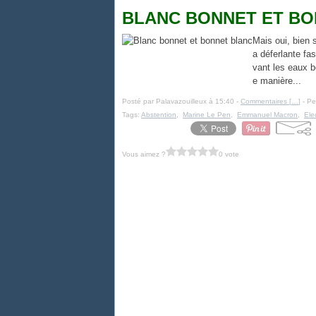
BLANC BONNET ET BO
Mais oui, bien s
a déferlante fa
vant les eaux b
e manière...
Posté par Palavazouilleux à 15:40 -
Commentaires [
…
]
- Pe
Tags:
Abstention
,
Marine Le Pen
,
Emmanuel Macron
,
Ele
Vous aimez ?
0 vote