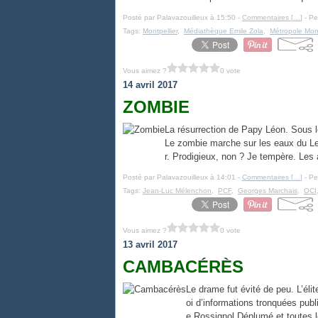
Posté par Palavazouilleux à 15:50 -
Commentaires [
…
]
- Pe
Tags:
Montpellier
,
Médiathèque Emile Zola
,
Métropole Mont
Vous aimez ?
0 vote
14 avril 2017
ZOMBIE
La résurrection de Papy Léon. Sous le
Le zombie marche sur les eaux du Lez
r. Prodigieux, non ? Je tempère. Les 
Posté par Palavazouilleux à 14:01 -
Commentaires [
…
]
- Pe
Tags:
Jean-Luc Mélenchon
,
PCF
,
Georges Marchais
,
OCI
Vous aimez ?
0 vote
13 avril 2017
CAMBACÉRÈS
Le drame fut évité de peu. L’élite
oi d’informations tronquées publi
e Rossignol Déplumé et toutes l