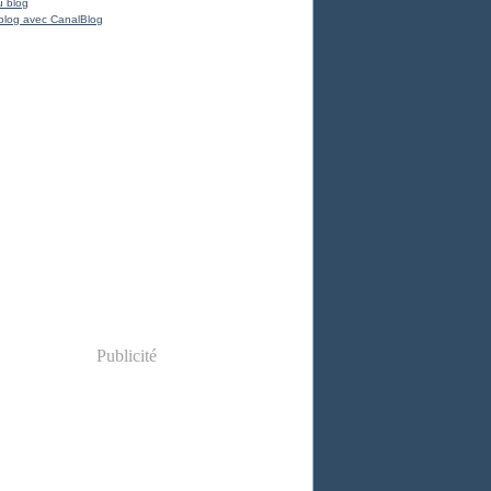
u blog
blog avec CanalBlog
Publicité