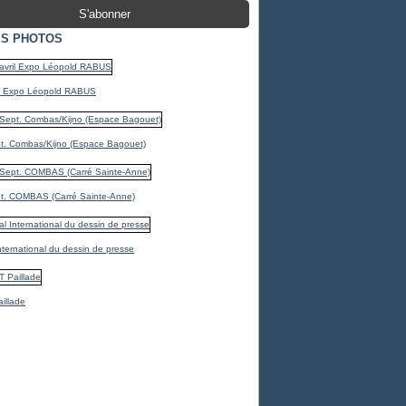
S PHOTOS
il Expo Léopold RABUS
t. Combas/Kijno (Espace Bagouet)
t. COMBAS (Carré Sainte-Anne)
International du dessin de presse
illade