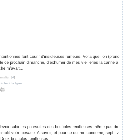
ntionnés font courir d’insidieuses rumeurs. Voilà que l’on (prono
s de ce prochain dimanche, d’exhumer de mes vieilleries la canne à
he m’avait...
rmalien [
#
]
êche à la ligne
voir subir les poursuites des bestioles renifleuses même pas dre
emplit votre besace. A savoir, et pour ce qui me concerne, sept liv
Deux bestioles renifleuses...