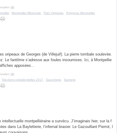
rmalien [
#
]
pellier
,
Montpellier Métropole
,
Plan Vigipirate
,
Polygone Montpellier
s oripeaux de Georges (de Villejuif). La pierre tombale soulevée.
. Le fantôme s’adresse aux foules insoumises. Ici, à Montpellie
affiches apposées...
rmalien [
#
]
,
Elections présidentielles 2017
,
Gauchisme
,
Santerre
 intellectuelle montpelliéraine a survécu. J’imaginais hier, sur la f
ées dans La Bayletterie, l’infernal brasier. Le Gazouillant Pierrot, l
eurs couvaisons...