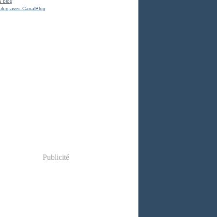
u blog
blog avec CanalBlog
Publicité