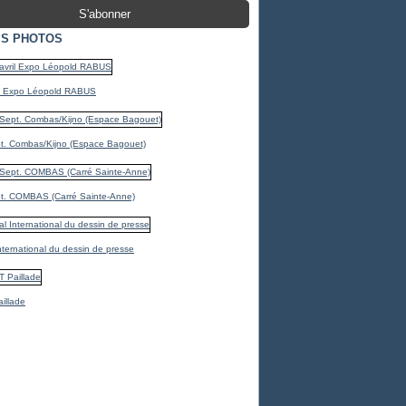
S PHOTOS
il Expo Léopold RABUS
t. Combas/Kijno (Espace Bagouet)
t. COMBAS (Carré Sainte-Anne)
International du dessin de presse
illade