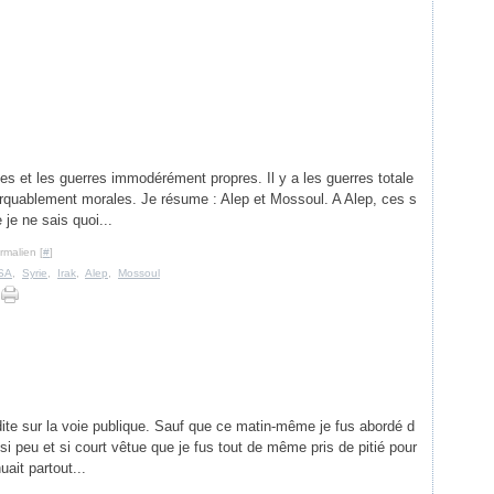
es et les guerres immodérément propres. Il y a les guerres totale
rquablement morales. Je résume : Alep et Mossoul. A Alep, ces s
je ne sais quoi...
rmalien [
#
]
SA
,
Syrie
,
Irak
,
Alep
,
Mossoul
rdite sur la voie publique. Sauf que ce matin-même je fus abordé d
si peu et si court vêtue que je fus tout de même pris de pitié pour
uait partout...