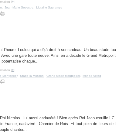
rmalien [
#
]
in
,
Jean-Marie Sevestre
,
Librairie Sauramps
t l’heure. Loulou qui a déjà droit à son cadeau. Un beau stade tou
f. Avec une gare toute neuve. Ainsi en a décidé le Grand Métropolit
 potentatise chaque...
rmalien [
#
]
e Montpellier
,
Stade la Mosson
,
Grand stade Montpellier
,
Mohed Altrad
Roi Nicolas. Lui aussi cadavéré ! Bien après Roi Jacoucouille ! C
 France, cadavéré ! Charnier de Rois. Et tout plein de fleurs de l
euple chanter...