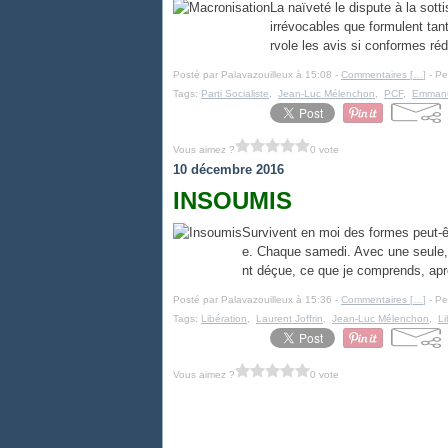
La naïveté le dispute à la sott
irrévocables que formulent ta
rvole les avis si conformes rédi
Posté par Palavazouilleux à 15:08 -
Commentaires [
…
]
- Pe
Tags:
Parti Socialiste
,
Jean-Luc Mélenchon
,
PCF
,
Emmanu
Vous aimez ?
0 vote
10 décembre 2016
INSOUMIS
Survivent en moi des formes peut-êt
e. Chaque samedi. Avec une seule, 
nt déçue, ce que je comprends, aprè
Posté par Palavazouilleux à 15:36 -
Commentaires [
…
]
- Pe
Tags:
Libération
,
Laurent Joffrin
,
Jean-Luc Mélenchon
,
Li
Vous aimez ?
0 vote