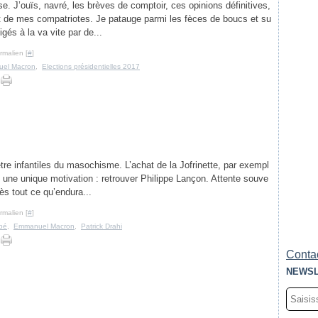
ise. J’ouïs, navré, les brèves de comptoir, ces opinions définitives,
nt de mes compatriotes. Je patauge parmi les fèces de boucs et su
gés à la va vite par de...
rmalien [
#
]
el Macron
,
Elections présidentielles 2017
re infantiles du masochisme. L’achat de la Jofrinette, par exempl
une unique motivation : retrouver Philippe Lançon. Attente souve
s tout ce qu’endura...
rmalien [
#
]
bé
,
Emmanuel Macron
,
Patrick Drahi
Contac
NEWSL