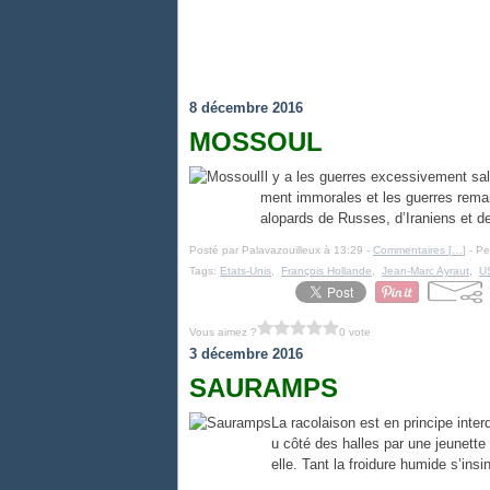
8 décembre 2016
MOSSOUL
Il y a les guerres excessivement sal
ment immorales et les guerres rema
alopards de Russes, d’Iraniens et de 
Posté par Palavazouilleux à 13:29 -
Commentaires [
…
]
- Pe
Tags:
Etats-Unis
,
François Hollande
,
Jean-Marc Ayraut
,
U
Vous aimez ?
0 vote
3 décembre 2016
SAURAMPS
La racolaison est en principe inte
u côté des halles par une jeunette 
elle. Tant la froidure humide s’insin