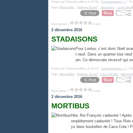
Posté par Palavazouilleux à 15:34 -
Commentaires [
…
]
- Pe
Tags:
Montpellier
,
Philippe Saurel
,
Sauramps
,
Louis Nicoll
Vous aimez ?
0 vote
2 décembre 2016
STADAISONS
Pour Loulou, c’est donc Noël avan
t neuf. Dans un quartier tout neu
ain. Ce démocrate récessif qui se
Posté par Palavazouilleux à 15:22 -
Commentaires [
…
]
- Pe
Tags:
Montpellier
,
Philippe Saurel
,
Louis Nicollin
,
Métropol
Vous aimez ?
0 vote
2 décembre 2016
MORTIBUS
Hier, Roi François cadavéré ! Après 
omplètement cadavéré ! Tous Rois de
ys dans bouteilles de Caca Cola ! P