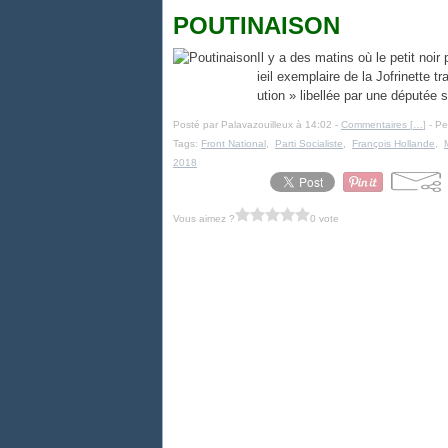
POUTINAISON
Il y a des matins où le petit noir 
ieil exemplaire de la Jofrinette t
ution » libellée par une députée so
Posté par Palavazouilleux à 14:02 -
Commentaires [
…
]
- Pe
Tags:
Front National
,
Parti Socialiste
,
François Hollande
,
2018
Vous aimez ?
0 vote