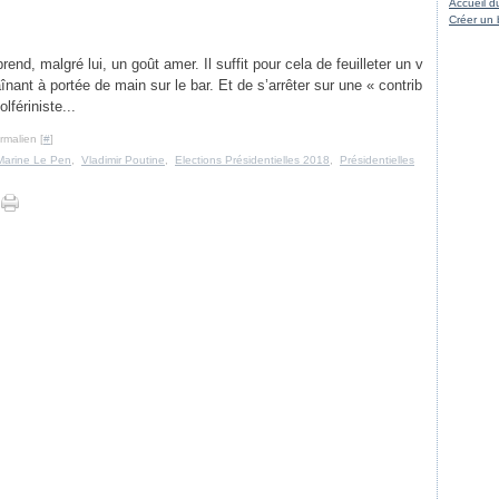
Accueil d
Créer un 
prend, malgré lui, un goût amer. Il suffit pour cela de feuilleter un v
raînant à portée de main sur le bar. Et de s’arrêter sur une « contrib
lfériniste...
rmalien [
#
]
Marine Le Pen
,
Vladimir Poutine
,
Elections Présidentielles 2018
,
Présidentielles