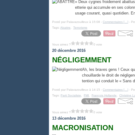
« Deux cygnes froidement abattus 
etterie qui accumule en ses colo
usage courant, quasi quotidien. En p
Posté par Palavazouilleux à 15:08 -
Commentaires [
…
]
- Pe
Tags:
Abattre
,
Terrorisme
Vous aimez ?
0 vote
20 décembre 2016
NÉGLIGEMMENT
Ah, les braves gens ! Ceux qui
chouillarde le droit de négli
tention qui conduit le « Sans de
Posté par Palavazouilleux à 14:15 -
Commentaires [
…
]
- Pe
Tags:
Parti Socialiste
,
FMI
,
François Hollande
,
Christine 
Vous aimez ?
0 vote
13 décembre 2016
MACRONISATION