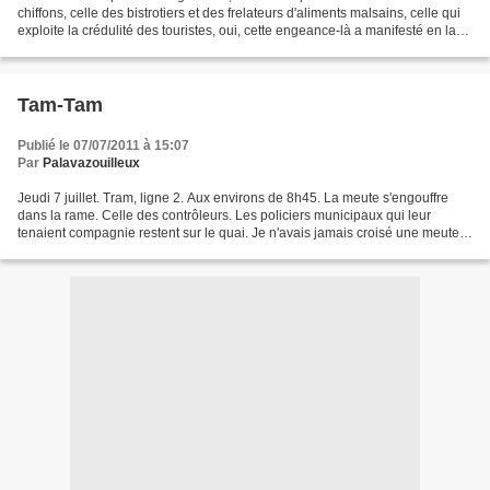
chiffons, celle des bistrotiers et des frelateurs d'aliments malsains, celle qui
exploite la crédulité des touristes, oui, cette engeance-là a manifesté en la
bonne ville gardoise...
Tam-Tam
Publié le 07/07/2011 à 15:07
Par
Palavazouilleux
Jeudi 7 juillet. Tram, ligne 2. Aux environs de 8h45. La meute s'engouffre
dans la rame. Celle des contrôleurs. Les policiers municipaux qui leur
tenaient compagnie restent sur le quai. Je n'avais jamais croisé une meute
aussi conséquente. La direction...