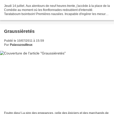
Jeudi 14 juillet. Aux alentours de neuf heures trente, j'accède à la place de la
Comédie au moment où les flonflonnades redoublent d'intensité.
Tarataboum tsointsoin! Premières nausées. Incapable d'ingérer les mesures
les plus exaltées des musiques guerrières....
Graussièretés
Publié le 10/07/2011 à 15:59
Par
Palavazouilleux
Foutre dieu! La pire des engeances, celle des épiciers et des marchands de