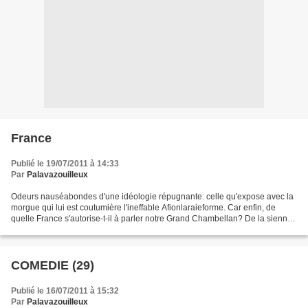
France
Publié le 19/07/2011 à 14:33
Par
Palavazouilleux
Odeurs nauséabondes d'une idéologie répugnante: celle qu'expose avec la
morgue qui lui est coutumière l'ineffable Afionlaraieforme. Car enfin, de
quelle France s'autorise-t-il à parler notre Grand Chambellan? De la sienne,
bien entendu.Une France dont...
COMEDIE (29)
Publié le 16/07/2011 à 15:32
Par
Palavazouilleux