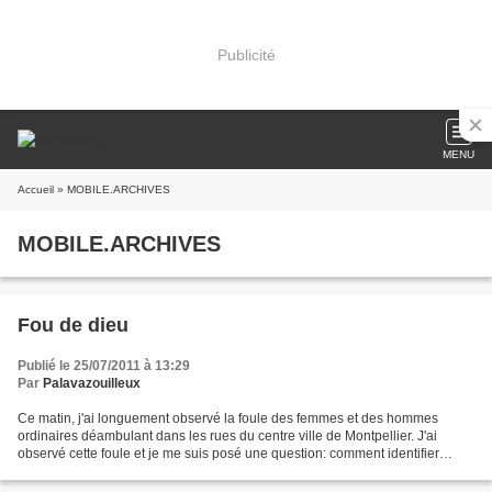
Publicité
MENU
Accueil
» MOBILE.ARCHIVES
MOBILE.ARCHIVES
Fou de dieu
Publié le 25/07/2011 à 13:29
Par
Palavazouilleux
Ce matin, j'ai longuement observé la foule des femmes et des hommes
ordinaires déambulant dans les rues du centre ville de Montpellier. J'ai
observé cette foule et je me suis posé une question: comment identifier
parmi tous ces gens à priori raisonnables...