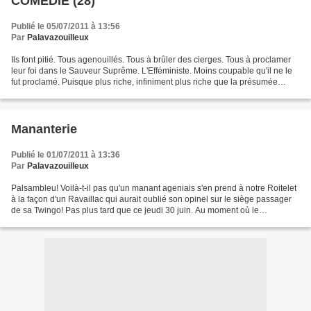
COMEDIE (28)
Publié le 05/07/2011 à 13:56
Par
Palavazouilleux
Ils font pitié. Tous agenouillés. Tous à brûler des cierges. Tous à proclamer
leur foi dans le Sauveur Suprême. L'Efféministe. Moins coupable qu'il ne le
fut proclamé. Puisque plus riche, infiniment plus riche que la présumée
victime. Ils font pitié....
Mananterie
Publié le 01/07/2011 à 13:36
Par
Palavazouilleux
Palsambleu! Voilà-t-il pas qu'un manant ageniais s'en prend à notre Roitelet
à la façon d'un Ravaillac qui aurait oublié son opinel sur le siège passager
de sa Twingo! Pas plus tard que ce jeudi 30 juin. Au moment où le
Minuscullissime effectuait sa médiatouillante...