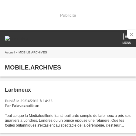
Publicité
MENU
Accueil
» MOBILE.ARCHIVES
MOBILE.ARCHIVES
Larbineux
Publié le 29/04/2011 à 14:23
Par
Palavazouilleux
Tout ce que la Médiatouillerie franchouillarde compte de larbineux a pris ses
quartiers à Londres. Londres où un prince épouse une roturière. Que les
foules britanniques s'extasient au spectacle de la cérémonie, c'est leur
affaire. L'affaire de sujets...