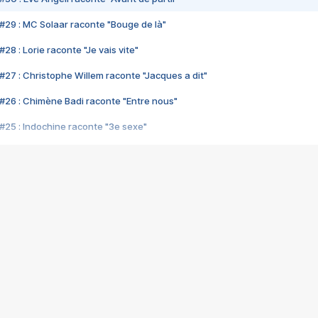
#29 : MC Solaar raconte "Bouge de là"
28 : Lorie raconte "Je vais vite"
#27 : Christophe Willem raconte "Jacques a dit"
#26 : Chimène Badi raconte "Entre nous"
#25 : Indochine raconte "3e sexe"
#24 : Zaho raconte "C'est chelou"
#23 : Patrick Bruel raconte "Au café des délices"
#22 : Kyo raconte "Le chemin"
#21 : Nolwenn Leroy raconte "Cassé"
#20 : Patrick Hernandez raconte "Born to be alive"
#19 : Lorie raconte "Près de moi"
#18 : Michael Jones raconte "A nos actes manqués" (avec Jean-Jacque