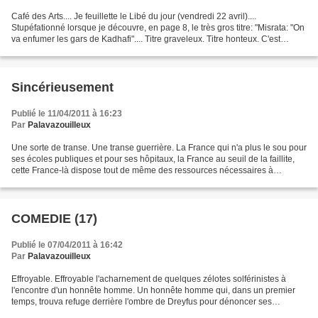
Café des Arts.... Je feuillette le Libé du jour (vendredi 22 avril)....
Stupéfationné lorsque je découvre, en page 8, le très gros titre: "Misrata: "On
va enfumer les gars de Kadhafi".... Titre graveleux. Titre honteux. C'est
tellement joli la guerre.......
Sincérieusement
Publié le 11/04/2011 à 16:23
Par
Palavazouilleux
Une sorte de transe. Une transe guerrière. La France qui n'a plus le sou pour
ses écoles publiques et pour ses hôpitaux, la France au seuil de la faillite,
cette France-là dispose tout de même des ressources nécessaires à
l'entretien d'une belle et bonne...
COMEDIE (17)
Publié le 07/04/2011 à 16:42
Par
Palavazouilleux
Effroyable. Effroyable l'acharnement de quelques zélotes solférinistes à
l'encontre d'un honnête homme. Un honnête homme qui, dans un premier
temps, trouva refuge derrière l'ombre de Dreyfus pour dénoncer ses
Inquisiteurs, d'ignobles parisiens qui ignorent...