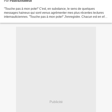
Par
Palavazouilleux
"Touche pas à mon pote!" C'est, en substance, le sens de quelques
messages haineux qui sont venus agrémenter mes plus récentes lectures
internauticiennes. "Touche pas à mon pote!" J'enregistre. Chacun est en effet
libre d'assumer ses amitiés. Tenez. La...
Publicité