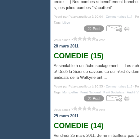
croire.....) Nos bombes si benoîtement franchou
s, nos jolies bombes "s'abattent"...
Posté par Palavazouilleux à 20:04 -
Commentaires [
…
]
- Pe
Tags:
Libye
Vous aimez ?
0 vote
28 mars 2011
COMEDIE (15)
Assimilable à un lâche soulagement.... Les sphi
e! Dédé la Science savoure ce qui n'est évidemm
andidats de la Walkyrie ont,...
Posté par Palavazouilleux à 16:55 -
Commentaires [
…
]
- Pe
Tags:
Montpellier
,
Front National
,
Parti Socialiste
,
André V
Vous aimez ?
0 vote
25 mars 2011
COMEDIE (14)
Vendredi 25 mars 2011. Je ne mitraillerai pas l'