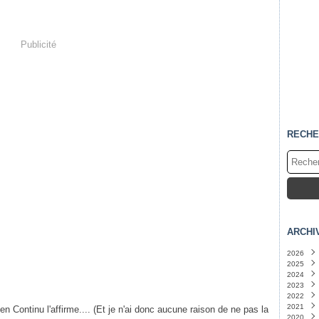
Publicité
RECHE
ARCHI
2026
2025
Juille
2024
Juin
Nove
(
2023
Mai
Octo
Déce
(
2022
Avril
Sept
Nove
Déce
(
2021
Mars
Août
Octo
Nove
Nove
en Continu l'affirme.... (Et je n'ai donc aucune raison de ne pas la
2020
Févri
Juille
Sept
Octo
Octo
Octo