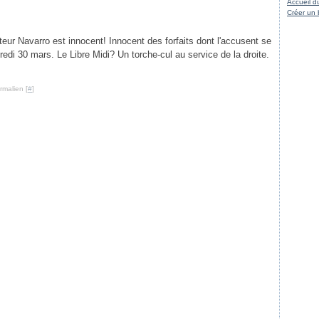
Accueil d
Créer un 
eur Navarro est innocent! Innocent des forfaits dont l'accusent se
credi 30 mars. Le Libre Midi? Un torche-cul au service de la droite.
rmalien [
#
]