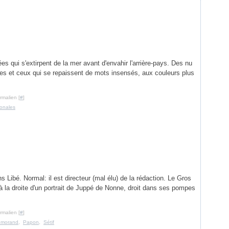
s qui s'extirpent de la mer avant d'envahir l'arrière-pays. Des nu
elles et ceux qui se repaissent de mots insensés, aux couleurs plus
rmalien [
#
]
tonales
 Libé. Normal: il est directeur (mal élu) de la rédaction. Le Gros
 à la droite d'un portrait de Juppé de Nonne, droit dans ses pompes
rmalien [
#
]
emorand
,
Papon
,
Sétif