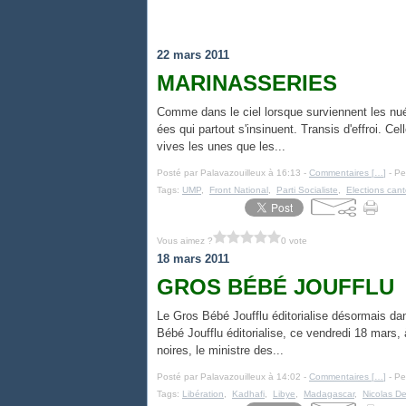
22 mars 2011
MARINASSERIES
Comme dans le ciel lorsque surviennent les nuée
ées qui partout s'insinuent. Transis d'effroi. C
vives les unes que les...
Posté par Palavazouilleux à 16:13 -
Commentaires [
…
]
- Pe
Tags:
UMP
,
Front National
,
Parti Socialiste
,
Elections can
Vous aimez ?
0 vote
18 mars 2011
GROS BÉBÉ JOUFFLU
Le Gros Bébé Joufflu éditorialise désormais dans
Bébé Joufflu éditorialise, ce vendredi 18 mars,
noires, le ministre des...
Posté par Palavazouilleux à 14:02 -
Commentaires [
…
]
- Pe
Tags:
Libération
,
Kadhafi
,
Libye
,
Madagascar
,
Nicolas D