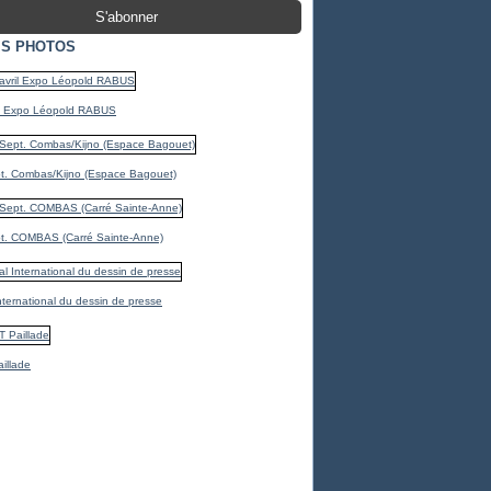
S PHOTOS
il Expo Léopold RABUS
t. Combas/Kijno (Espace Bagouet)
t. COMBAS (Carré Sainte-Anne)
International du dessin de presse
illade