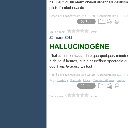
ns. Ceux qu'un vieux cheval ardennais délaissa s
pilote l'ambulance de...
Posté par Palavazouilleux à 18:28 -
Commentaires [
…
]
- Pe
Vous aimez ?
0 vote
23 mars 2011
HALLUCINOGÈNE
L'hallucination n'aura duré que quelques minute
s de neuf heures, sur le stupéfiant spectacle q
des Trois Grâces. En tout...
Posté par Palavazouilleux à 15:18 -
Commentaires [
…
]
- Pe
Tags:
Sarkozy
,
Kadhafi
,
Libye
,
Guerre d'Algérie
,
Jospin
,
Vous aimez ?
0 vote