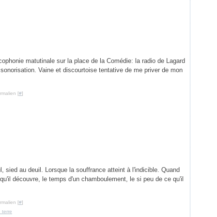
e matutinale sur la place de la Comédie: la radio de Lagard
 sonorisation. Vaine et discourtoise tentative de me priver de mon
rmalien [
#
]
l, sied au deuil. Lorsque la souffrance atteint à l'indicible. Quand
 qu'il découvre, le temps d'un chamboulement, le si peu de ce qu'il
rmalien [
#
]
 terre