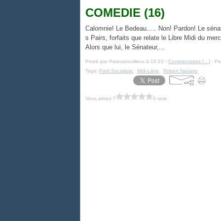
COMEDIE (16)
Calomnie! Le Bedeau..... Non! Pardon! Le sénat
s Pairs, forfaits que relate le Libre Midi du mer
Alors que lui, le Sénateur,...
Posté par Palavazouilleux à 15:22 -
Commentaires [
…
]
- Pe
Tags:
Parti Socialiste
,
Midi-Libre
,
Robert Navarro
Vous aimez ?
0 vote