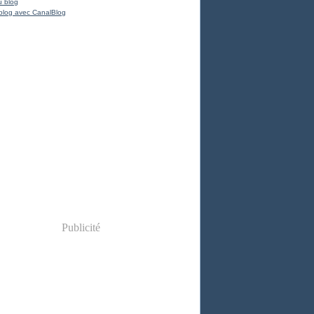
u blog
blog avec CanalBlog
Publicité