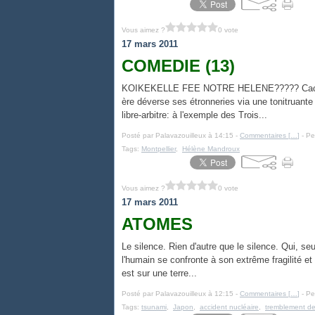
Vous aimez ?
0 vote
17 mars 2011
COMEDIE (13)
KOIKEKELLE FEE NOTRE HELENE????? Cacophoni
ère déverse ses étronneries via une tonitruante
libre-arbitre: à l'exemple des Trois...
Posté par Palavazouilleux à 14:15 -
Commentaires [
…
]
- Pe
Tags:
Montpellier
,
Hélène Mandroux
Vous aimez ?
0 vote
17 mars 2011
ATOMES
Le silence. Rien d'autre que le silence. Qui, seu
l'humain se confronte à son extrême fragilité et
est sur une terre...
Posté par Palavazouilleux à 12:15 -
Commentaires [
…
]
- Pe
Tags:
tsunami
,
Japon
,
accident nucléaire
,
tremblement de