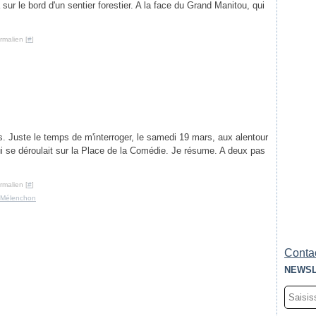
ur le bord d'un sentier forestier. A la face du Grand Manitou, qui
rmalien [
#
]
s. Juste le temps de m'interroger, le samedi 19 mars, aux alentour
ui se déroulait sur la Place de la Comédie. Je résume. A deux pas
rmalien [
#
]
Mélenchon
Contac
NEWSL