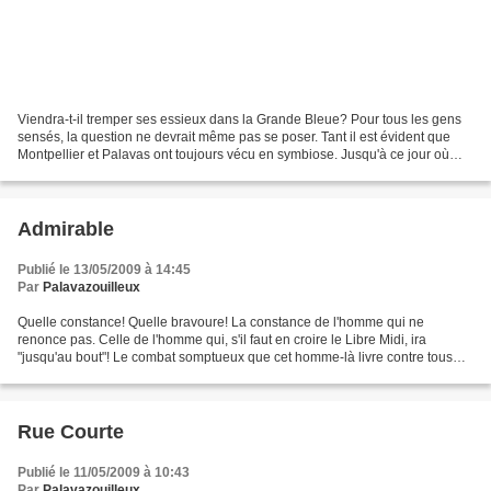
Viendra-t-il tremper ses essieux dans la Grande Bleue? Pour tous les gens
sensés, la question ne devrait même pas se poser. Tant il est évident que
Montpellier et Palavas ont toujours vécu en symbiose. Jusqu'à ce jour où
Christian Jeanjean a décrété la...
Admirable
Publié le 13/05/2009 à 14:45
Par
Palavazouilleux
Quelle constance! Quelle bravoure! La constance de l'homme qui ne
renonce pas. Celle de l'homme qui, s'il faut en croire le Libre Midi, ira
"jusqu'au bout"! Le combat somptueux que cet homme-là livre contre tous
ceux qui se liguent contre lui. Les Parisiens,...
Rue Courte
Publié le 11/05/2009 à 10:43
Par
Palavazouilleux