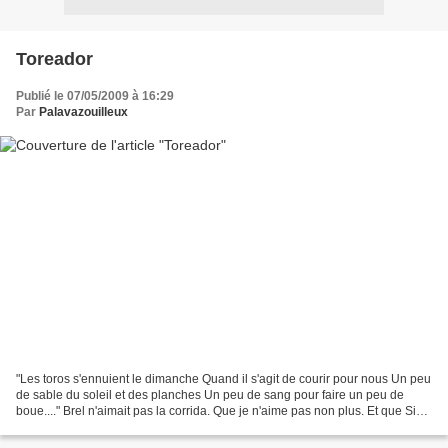
Toreador
Publié le 07/05/2009 à 16:29
Par
Palavazouilleux
"Les toros s'ennuient le dimanche Quand il s'agit de courir pour nous Un peu
de sable du soleil et des planches Un peu de sang pour faire un peu de
boue...." Brel n'aimait pas la corrida. Que je n'aime pas non plus. Et que Siné
n'aime pas du tout. Et...