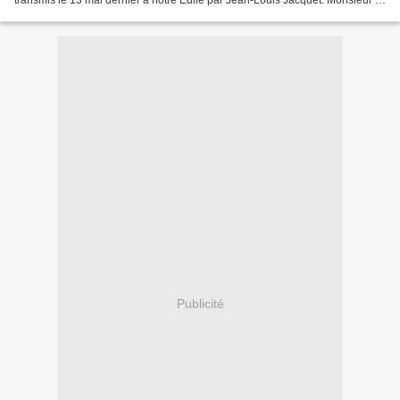
transmis le 13 mai dernier à notre Edile par Jean-Louis Jacquet. Monsieur le
Maire, Par lettre en date du 10...
Publicité