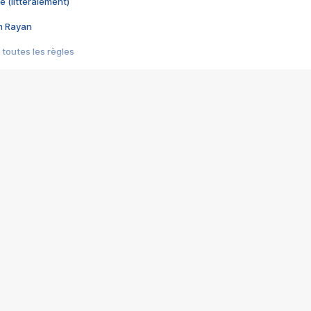
e (littéralement)
im Rayan
 toutes les règles
s les jeux vidéo
us choquant de Rockstar ? - Le scandale BULLY
e plus moche de Steam
du RÊVE tourne au CAUCHEMAR
pendant 8 heures
it… à tort
umiliés par un jeu vidéo
ire - Final Fantasy 8
ti un empire - Age of Empires
story DOFUS