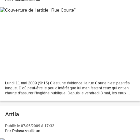
Lundi 11 mai 2009 (9h15) C'est une évidence: la rue Courte n'est pas très
longue. D'où peut-être le peu d'intérêt que lui manifestent ceux qui ont en
charge d'assurer l'hygiène publique. Depuis le vendredi 8 mai, les eaux
dites usées s'échappent de cette...
Attila
Publié le 07/05/2009 à 17:32
Par
Palavazouilleux