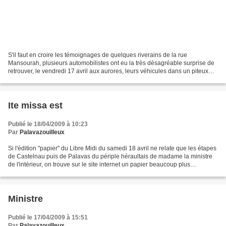
S'il faut en croire les témoignages de quelques riverains de la rue
Mansourah, plusieurs automobilistes ont eu la très désagréable surprise de
retrouver, le vendredi 17 avril aux aurores, leurs véhicules dans un piteux
état. De deux à quatre pneus crevés....
Ite missa est
Publié le 18/04/2009 à 10:23
Par
Palavazouilleux
Si l'édition "papier" du Libre Midi du samedi 18 avril ne relate que les étapes
de Castelnau puis de Palavas du périple héraultais de madame la ministre
de l'intérieur, on trouve sur le site internet un papier beaucoup plus
conséquent sur la soirée bitteroise...
Ministre
Publié le 17/04/2009 à 15:51
Par
Palavazouilleux