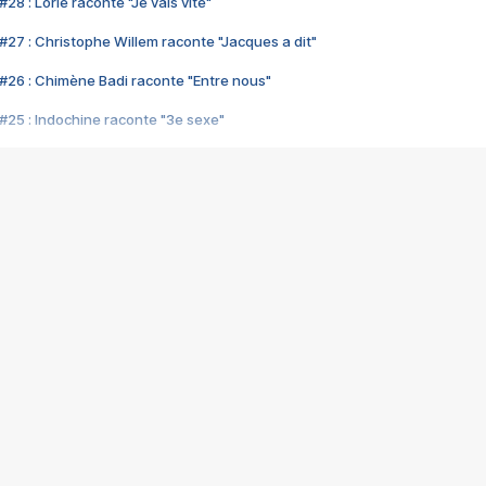
28 : Lorie raconte "Je vais vite"
#27 : Christophe Willem raconte "Jacques a dit"
#26 : Chimène Badi raconte "Entre nous"
#25 : Indochine raconte "3e sexe"
#24 : Zaho raconte "C'est chelou"
#23 : Patrick Bruel raconte "Au café des délices"
#22 : Kyo raconte "Le chemin"
#21 : Nolwenn Leroy raconte "Cassé"
#20 : Patrick Hernandez raconte "Born to be alive"
#19 : Lorie raconte "Près de moi"
#18 : Michael Jones raconte "A nos actes manqués" (avec Jean-Jacque
#17 : Khaled raconte "Aïcha"
#16 : Corneille raconte "Parce qu'on vient de loin"