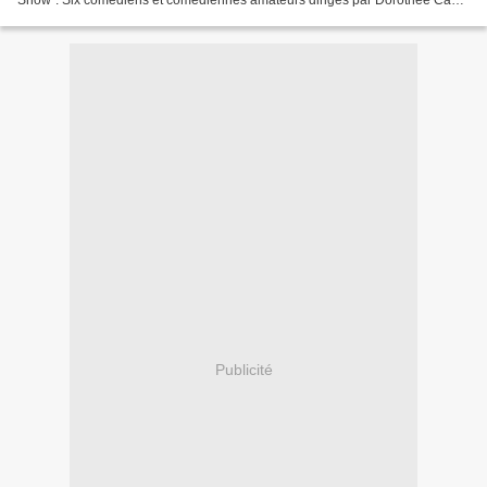
Show". Six comédiens et comédiennes amateurs dirigés par Dorothée Caby.
Au bout du compte, un résultat...
Publicité