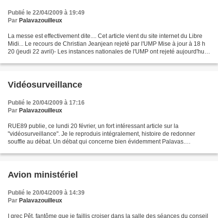
Publié le 22/04/2009 à 19:49
Par
Palavazouilleux
La messe est effectivement dite.... Cet article vient du site internet du Libre
Midi... Le recours de Christian Jeanjean rejeté par l'UMP Mise à jour à 18 h
20 (jeudi 22 avril)- Les instances nationales de l'UMP ont rejeté aujourd'hui
un recours de Christian...
Vidéosurveillance
Publié le 20/04/2009 à 17:16
Par
Palavazouilleux
RUE89 publie, ce lundi 20 février, un fort intéressant article sur la
"vidéosurveillance". Je le reproduis intégralement, histoire de redonner
souffle au débat. Un débat qui concerne bien évidemment Palavas.
Décryptage La vidéosurveillance ça coûte cher...
Avion ministériel
Publié le 20/04/2009 à 14:39
Par
Palavazouilleux
I grec Pêt, fantôme que je faillis croiser dans la salle des séances du conseil