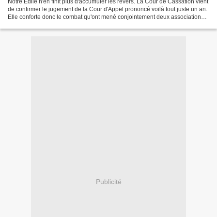
Notre Edile n'en finit plus d'accumuler les revers. La Cour de Cassation vient
de confirmer le jugement de la Cour d'Appel prononcé voilà tout juste un an.
Elle conforte donc le combat qu'ont mené conjointement deux associations
locales, l'ADEP et le...
Publicité