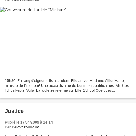
15h30. En rang d'oignons, ils attendent. Elle arrive. Madame Alliot-Marie,
ministre de l'intérieur! Une quasi dizaine de berlines républicaines. Ah! Ces
fichus képis! Voilà! La foule se referme sur Elle! 15h35! Quelques
retardataires allongent le pas....
Justice
Publié le 17/04/2009 à 14:14
Par
Palavazouilleux