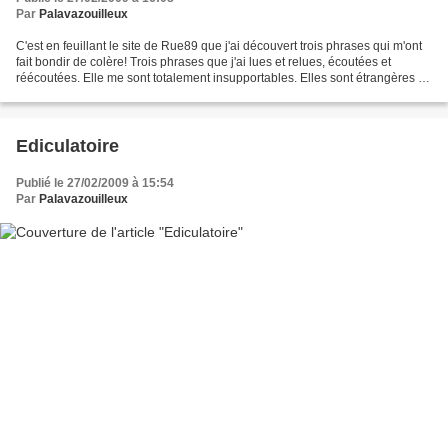
Par
Palavazouilleux
C'est en feuillant le site de Rue89 que j'ai découvert trois phrases qui m'ont
fait bondir de colère! Trois phrases que j'ai lues et relues, écoutées et
réécoutées. Elle me sont totalement insupportables. Elles sont étrangères à
ma conception de l'action...
Ediculatoire
Publié le 27/02/2009 à 15:54
Par
Palavazouilleux