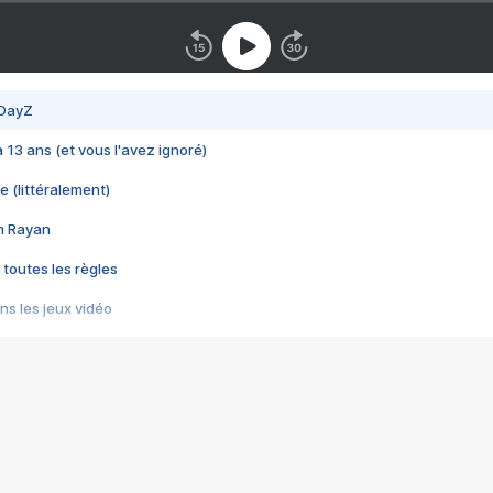
 DayZ
 a 13 ans (et vous l'avez ignoré)
e (littéralement)
im Rayan
 toutes les règles
s les jeux vidéo
us choquant de Rockstar ? - Le scandale BULLY
e plus moche de Steam
du RÊVE tourne au CAUCHEMAR
pendant 8 heures