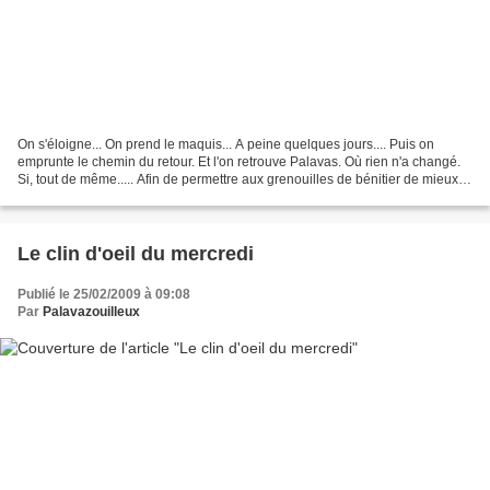
On s'éloigne... On prend le maquis... A peine quelques jours.... Puis on
emprunte le chemin du retour. Et l'on retrouve Palavas. Où rien n'a changé.
Si, tout de même..... Afin de permettre aux grenouilles de bénitier de mieux
sautiller devant l'église,...
Le clin d'oeil du mercredi
Publié le 25/02/2009 à 09:08
Par
Palavazouilleux