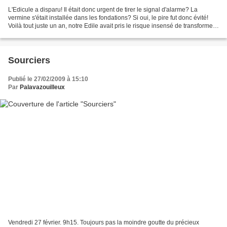
L'Edicule a disparu! Il était donc urgent de tirer le signal d'alarme? La
vermine s'était installée dans les fondations? Si oui, le pire fut donc évité!
Voilà tout juste un an, notre Edile avait pris le risque insensé de transformer
cette sorte de Radeau...
Sourciers
Publié le 27/02/2009 à 15:10
Par
Palavazouilleux
Vendredi 27 février. 9h15. Toujours pas la moindre goutte du précieux