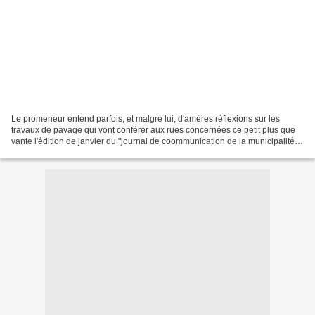
Le promeneur entend parfois, et malgré lui, d'amères réflexions sur les
travaux de pavage qui vont conférer aux rues concernées ce petit plus que
vante l'édition de janvier du "journal de coommunication de la municipalité".
Imaginez: "un quartier éco-citoyen"!...