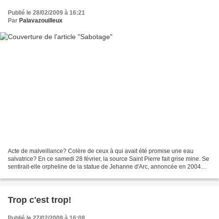
Publié le 28/02/2009 à 16:21
Par
Palavazouilleux
Acte de malveillance? Colère de ceux à qui avait été promise une eau
salvatrice? En ce samedi 28 février, la source Saint Pierre fait grise mine. Se
sentirait-elle orpheline de la statue de Jehanne d'Arc, annoncée en 2004
dans certaine édition du Libre...
Trop c'est trop!
Publié le 27/02/2009 à 16:08