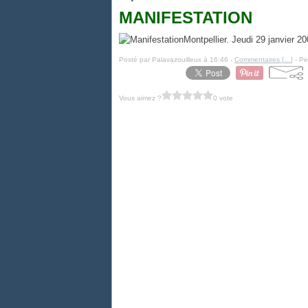
MANIFESTATION
Montpellier. Jeudi 29 janvier 20
Posté par Palavazouilleux à 16:46 -
Commentaires [
…
]
- Pe
Vous aimez ?
0 vote