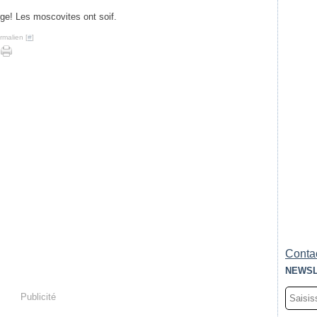
rge! Les moscovites ont soif.
rmalien [
#
]
Contac
NEWSL
Publicité