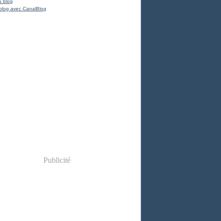
u blog
blog avec CanalBlog
Publicité