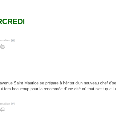
RCREDI
rmalien [
#
]
avenue Saint Maurice se prépare à hériter d'un nouveau chef d'oe
i fera beaucoup pour la renommée d'une cité où tout n'est que lu
rmalien [
#
]