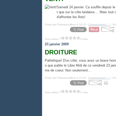
Samedi 24 janvier. Ca souffle depuis le
t que sur la côte landaise.... Mais tout 
d'affronter les flots!
Posté par Palavazouilleux à 16:23 -
Commentaires [
…
]
- Pe
Vous aimez ?
0 vote
23 janvier 2009
DROITURE
Pathétique! D'un côté, vous avez un brave homm
o que publie le Libre Midi de ce vendredi 23 jan
me de coeur. Non seulement...
Posté par Palavazouilleux à 15:35 -
Commentaires [
…
]
- Pe
Vous aimez ?
0 vote