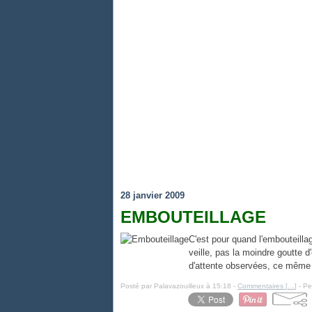
28 janvier 2009
EMBOUTEILLAGE
C'est pour quand l'embouteilla
veille, pas la moindre goutte d'
d'attente observées, ce même 
Posté par Palavazouilleux à 15:18 -
Commentaires [
…
]
- Pe