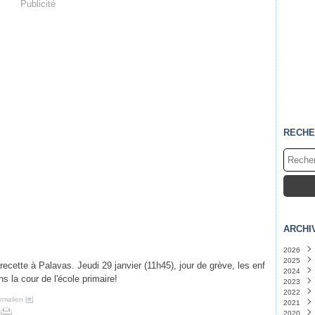
Publicité
RECHE
ARCHI
2026
2025
Juille
ecette à Palavas. Jeudi 29 janvier (11h45), jour de grève, les enf
2024
Juin
Nove
(
s la cour de l'école primaire!
2023
Mai
Octo
Déce
(
2022
Avril
Sept
Nove
Déce
(
rmalien [
#
]
2021
Mars
Août
Octo
Nove
Nove
2020
Févri
Juille
Sept
Octo
Octo
Octo