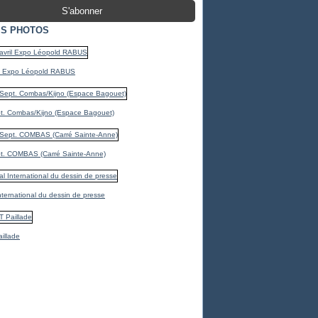
S PHOTOS
il Expo Léopold RABUS
t. Combas/Kijno (Espace Bagouet)
t. COMBAS (Carré Sainte-Anne)
International du dessin de presse
illade