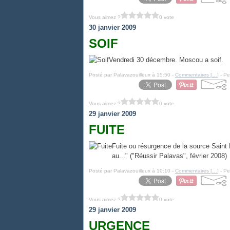
Vous aimez ?
0 vote
30 janvier 2009
SOIF
Vendredi 30 décembre. Moscou a soif.
Posté par Palavazouilleux à 15:50 -
Commentaires [
…
]
- Pe
Vous aimez ?
0 vote
29 janvier 2009
FUITE
Fuite ou résurgence de la source Saint
au..." ("Réussir Palavas", février 2008)
Posté par Palavazouilleux à 10:10 -
Commentaires [
…
]
- Pe
Vous aimez ?
0 vote
29 janvier 2009
URGENCE