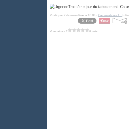
Troisième jour du tarissement. Ca u
Posté par Palavazouilleux à 10:06 -
Commentaires [
…
]
- Pe
Vous aimez ?
0 vote