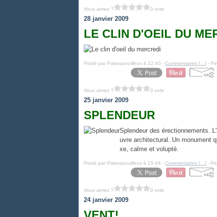
Vous aimez ?
0 vote
28 janvier 2009
LE CLIN D'OEIL DU ME
Posté par Palavazouilleux à 12:40 -
Commentaires [
…
]
- Pe
Vous aimez ?
0 vote
25 janvier 2009
SPLENDEUR
Splendeur des érectionnements. L'
uvre architectural. Un monument qu
xe, calme et volupté.
Posté par Palavazouilleux à 15:44 -
Commentaires [
…
]
- Pe
Vous aimez ?
0 vote
24 janvier 2009
VENT!