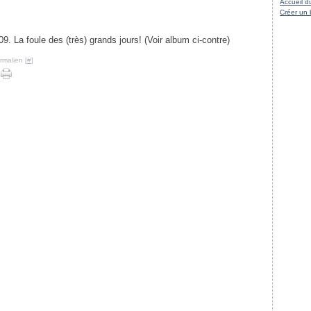
Accueil d
Créer un 
09. La foule des (très) grands jours! (Voir album ci-contre)
rmalien [
#
]