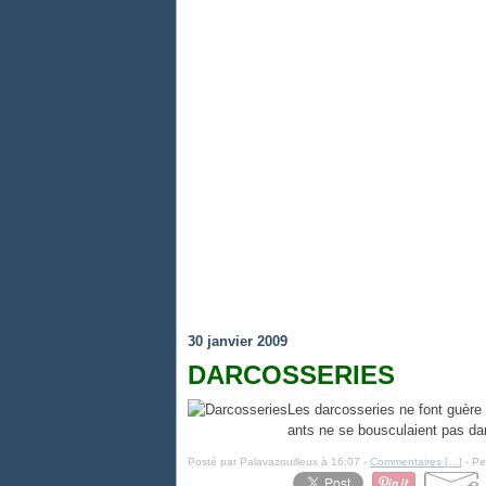
30 janvier 2009
DARCOSSERIES
Les darcosseries ne font guère r
ants ne se bousculaient pas dan
Posté par Palavazouilleux à 16:07 -
Commentaires [
…
]
- Pe