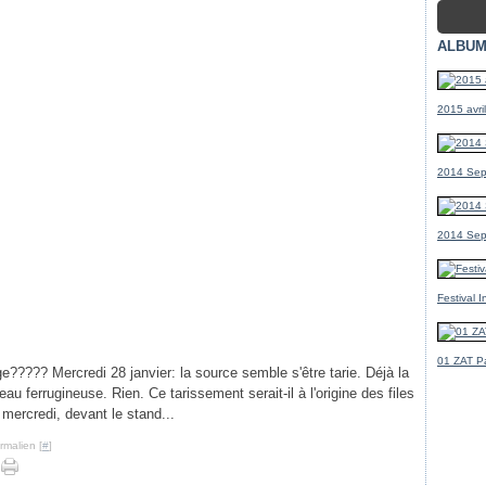
ALBUM
2015 avr
2014 Sep
2014 Sep
Festival 
01 ZAT Pa
ge????? Mercredi 28 janvier: la source semble s'être tarie. Déjà la
eau ferrugineuse. Rien. Ce tarissement serait-il à l'origine des files
mercredi, devant le stand...
rmalien [
#
]