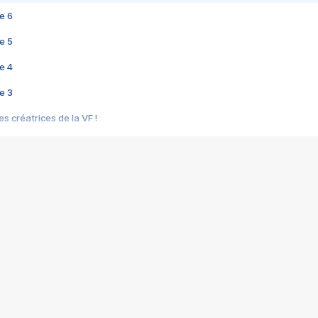
e 6
e 5
e 4
e 3
s créatrices de la VF !
e 2
e 1
e Mektoub My Love arrive enfin ! Rencontre avec Shaïn Boumedine et Sal
i : après Toni en famille
elle réalise le bouleversant Dites lui que je l'aime
ais ! Rencontre autour de Vie privée de Rebecca Zlotowski
 de Marguerite, Grave... Rencontre avec Ella Rumpf