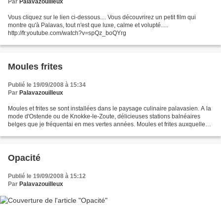
Par
Palavazouilleux
Vous cliquez sur le lien ci-dessous.... Vous découvrirez un petit film qui
montre qu'à Palavas, tout n'est que luxe, calme et volupté.....
http://fr.youtube.com/watch?v=spQz_boQYrg
Moules frites
Publié le 19/09/2008 à 15:34
Par
Palavazouilleux
Moules et frites se sont installées dans le paysage culinaire palavasien. A la
mode d'Ostende ou de Knokke-le-Zoute, délicieuses stations balnéaires
belges que je fréquentai en mes vertes années. Moules et frites auxquelles
je n'adjoins jamais de vin...
Opacité
Publié le 19/09/2008 à 15:12
Par
Palavazouilleux