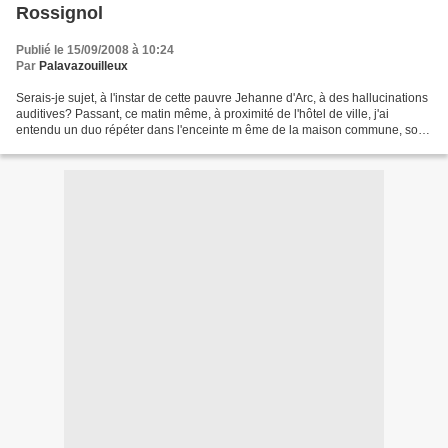
Rossignol
Publié le 15/09/2008 à 10:24
Par
Palavazouilleux
Serais-je sujet, à l'instar de cette pauvre Jehanne d'Arc, à des hallucinations
auditives? Passant, ce matin même, à proximité de l'hôtel de ville, j'ai
entendu un duo répéter dans l'enceinte m ême de la maison commune, sous
la houlette d'une tierce personne...