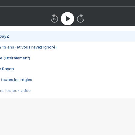
 DayZ
 a 13 ans (et vous l'avez ignoré)
e (littéralement)
im Rayan
 toutes les règles
s les jeux vidéo
us choquant de Rockstar ? - Le scandale BULLY
e plus moche de Steam
du RÊVE tourne au CAUCHEMAR
pendant 8 heures