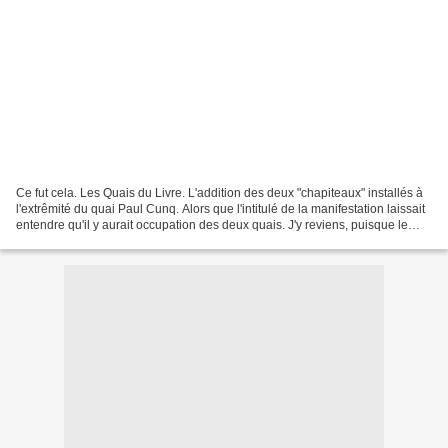
Ce fut cela. Les Quais du Livre. L'addition des deux "chapiteaux" installés à
l'extrêmité du quai Paul Cunq. Alors que l'intitulé de la manifestation laissait
entendre qu'il y aurait occupation des deux quais. J'y reviens, puisque le
bilan de cette manifestation...