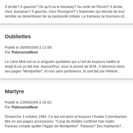
A droite? A gauche? Où qu'il ira le tramway? Au sortir de Pérols? A droite,
chez Jeanjean? A gauche, chez Rossignol? L'Imperator qui décide de tout
semble se désentraver de sa perplexité initiale. Le tramway se tournera côté
senestre, puis s'en ira jusque...
Oubliettes
Publié le 26/09/2008 à 13:08
Par
Palavazouilleux
Le Libre Midi est ce si singulier quotidien qui a l'art de toujours mettre le
doigt là où ça fait mal. Aujourd'hui, sous la plume de M.M., il dénonce dans
ses pages "Montpellier", et non sans pertinence, le sort fait par Hélène
Mandroux à l'opposition...
Martyre
Publié le 23/09/2008 à 16:02
Par
Palavazouilleux
Dimanche 3 octobre 1984. Ce qui est alors et toujours l'Avatar Colombanien
titre en ses pages accessoires: "Coup de théâtre confirmé hier matin:
Palavas compte quitter l'Agglo de Montpellier". Palavas? Ses Habitants?
Non: l'Edile. Accompagné, entouré...