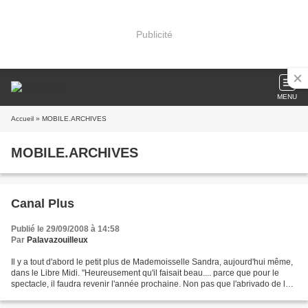
Publicité
MENU
Accueil
» MOBILE.ARCHIVES
MOBILE.ARCHIVES
Canal Plus
Publié le 29/09/2008 à 14:58
Par
Palavazouilleux
Il y a tout d'abord le petit plus de Mademoisselle Sandra, aujourd'hui même,
dans le Libre Midi. "Heureusement qu'il faisait beau.... parce que pour le
spectacle, il faudra revenir l'année prochaine. Non pas que l'abrivado de la
mer soit un raté mais...