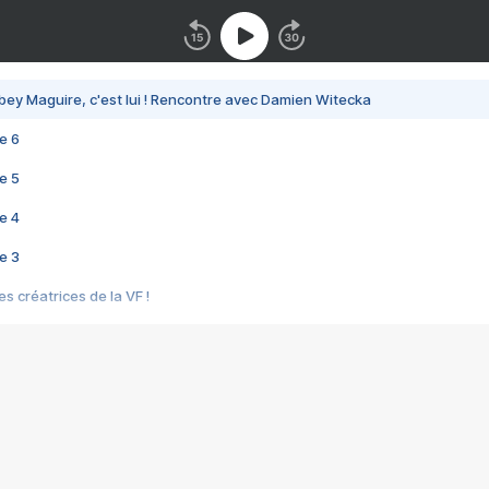
bey Maguire, c'est lui ! Rencontre avec Damien Witecka
e 6
e 5
e 4
e 3
s créatrices de la VF !
e 2
e 1
e Mektoub My Love arrive enfin ! Rencontre avec Shaïn Boumedine et Sal
i : après Toni en famille